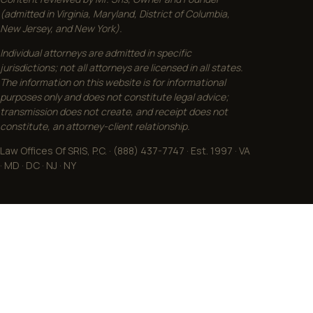
(admitted in Virginia, Maryland, District of Columbia,
New Jersey, and New York).
Individual attorneys are admitted in specific
jurisdictions; not all attorneys are licensed in all states.
The information on this website is for informational
purposes only and does not constitute legal advice;
transmission does not create, and receipt does not
constitute, an attorney-client relationship.
Law Offices Of SRIS, P.C. · (888) 437-7747 · Est. 1997 · VA
· MD · DC · NJ · NY