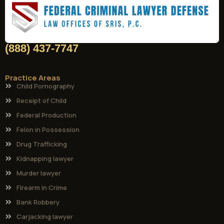
(888) 437-7747
Practice Areas
Child Pornography
Receipt of Child
Federal Production
Felon in Possession
Drug Trafficking
Kidnapping lawyer
Murder lawyer
Firearm in Crime
Bank Robbery
Carjacking lawyer