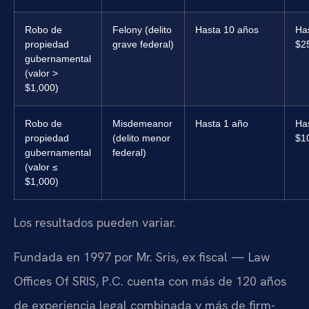
Robo de
Felony (delito
Hasta 10 años
Ha
propiedad
grave federal)
$2
gubernamental
(valor >
$1,000)
Robo de
Misdemeanor
Hasta 1 año
Ha
propiedad
(delito menor
$1
gubernamental
federal)
(valor ≤
$1,000)
Los resultados pueden variar.
Fundada en 1997 por Mr. Sris, ex fiscal — Law
Offices Of SRIS, P.C. cuenta con más de 120 años
de experiencia legal combinada y más de firm-