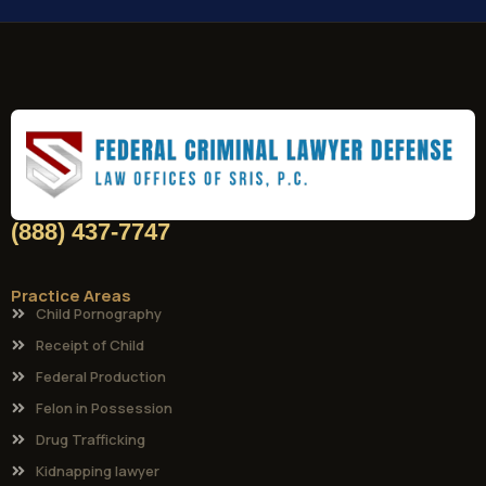
(888) 437-7747
Practice Areas
Child Pornography
Receipt of Child
Federal Production
Felon in Possession
Drug Trafficking
Kidnapping lawyer