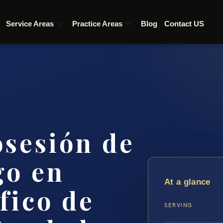
Service Areas
Practice Areas
Blog
Contact US
sesión de
go en
At a glance
fico de
SERVING