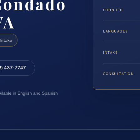
Condado
FOUNDED
VA
LANGUAGES
Intake
INTAKE
8) 437-7747
CONSULTATION
ailable in English and Spanish