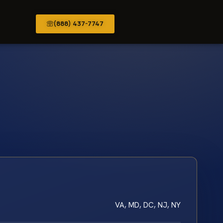
(888) 437-7747
VA, MD, DC, NJ, NY