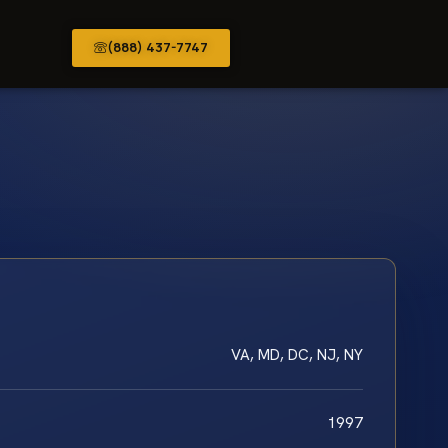
(888) 437-7747
VA, MD, DC, NJ, NY
1997