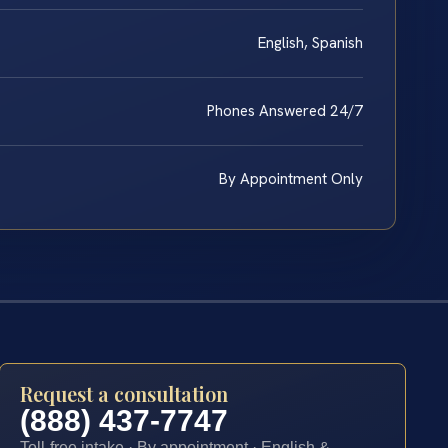
English, Spanish
Phones Answered 24/7
By Appointment Only
Request a consultation
(888) 437-7747
Toll-free intake · By appointment · English &