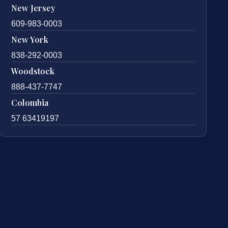
New Jersey
609-983-0003
New York
838-292-0003
Woodstock
888-437-7747
Colombia
57 63419197