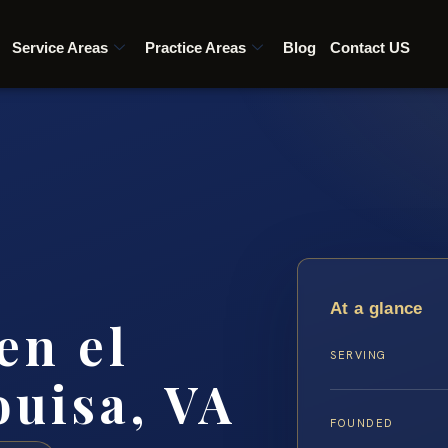
Service Areas
Practice Areas
Blog
Contact US
At a glance
en el
SERVING
uisa, VA
FOUNDED