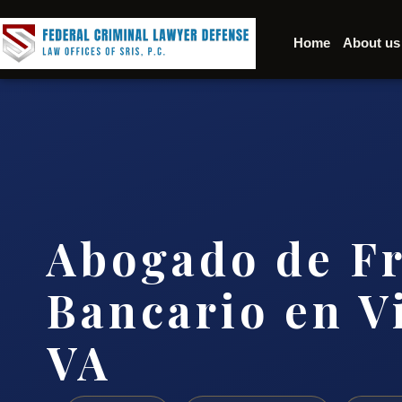
Home
About us
Abogado de F
Bancario en V
VA