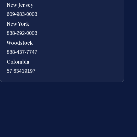
New Jersey
609-983-0003
New York
838-292-0003
Woodstock
888-437-7747
Colombia
57 63419197