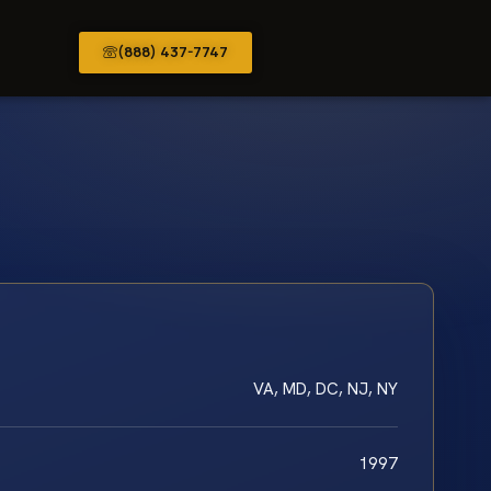
(888) 437-7747
VA, MD, DC, NJ, NY
1997