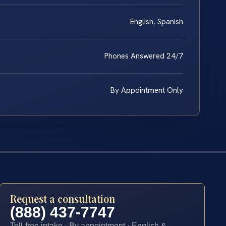
English, Spanish
Phones Answered 24/7
By Appointment Only
Request a consultation
(888) 437-7747
Toll-free intake · By appointment · English &