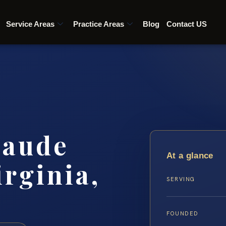
Service Areas
Practice Areas
Blog
Contact US
raude
At a glance
irginia,
SERVING
FOUNDED