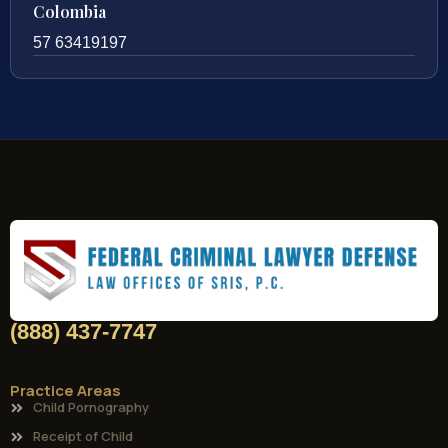
Colombia
57 63419197
(888) 437-7747
Practice Areas
Child Pornography
Receipt of Child