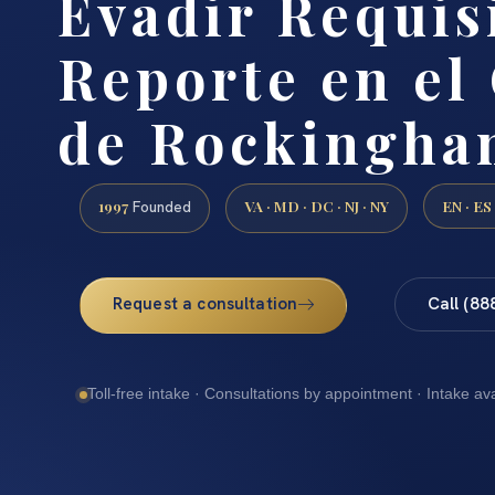
Evadir Requis
Reporte en el
de Rockingha
1997
VA · MD · DC · NJ · NY
EN · ES
Founded
Request a consultation
Call (88
Toll-free intake · Consultations by appointment · Intake av