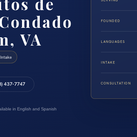
itos de
SERVING
 Condado
FOUNDED
m, VA
LANGUAGES
Intake
INTAKE
8) 437-7747
CONSULTATION
ailable in English and Spanish