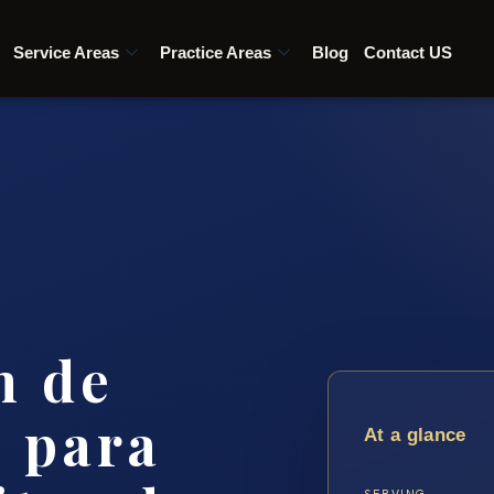
Service Areas
Practice Areas
Blog
Contact US
n de
 para
At a glance