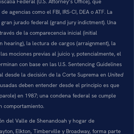
calía Federal (U.S. Attorney’s Office), que
 de agencias como el FBI, IRS-CI, DEA o ATF. La
gran jurado federal (grand jury indictment). Una
ravés de la comparecencia inicial (initial
 hearing), la lectura de cargos (arraignment), la
las mociones previas al juicio y, potencialmente, el
terminan con base en las U.S. Sentencing Guidelines
ial desde la decisión de la Corte Suprema en
United
cusadas deben entender desde el principio es que
l (parole) en 1987; una condena federal se cumple
uen comportamiento.
ón del Valle de Shenandoah y hogar de
ton, Elkton, Timberville y Broadway, forma parte