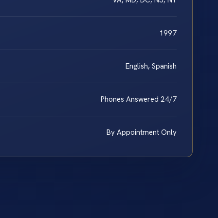
VA, MD, DC, NJ, NY
1997
English, Spanish
Phones Answered 24/7
By Appointment Only