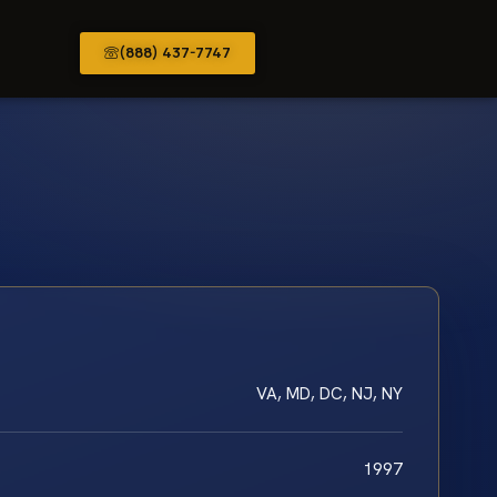
(888) 437-7747
VA, MD, DC, NJ, NY
1997