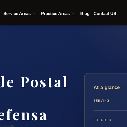
Service Areas
Practice Areas
Blog
Contact US
e Postal
At a glance
SERVING
Defensa
FOUNDED