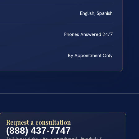
English, Spanish
Phones Answered 24/7
By Appointment Only
Request a consultation
(888) 437-7747
Toll-free intake · By appointment · English &