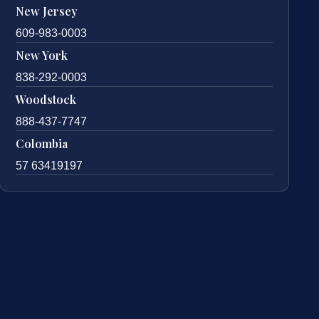
New Jersey
609-983-0003
New York
838-292-0003
Woodstock
888-437-7747
Colombia
57 63419197