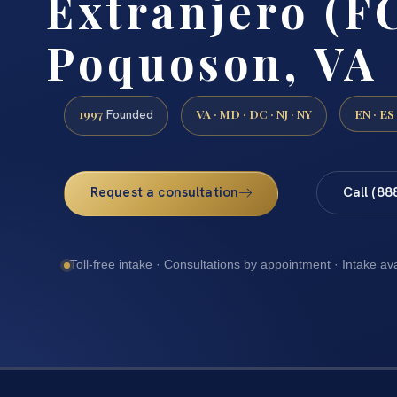
Extranjero (F
Poquoson, VA
1997
VA · MD · DC · NJ · NY
EN · ES
Founded
Request a consultation
Call (88
Toll-free intake · Consultations by appointment · Intake av