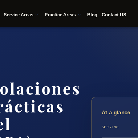
Service Areas
Practice Areas
Blog
Contact US
olaciones
rácticas
At a glance
el
SERVING