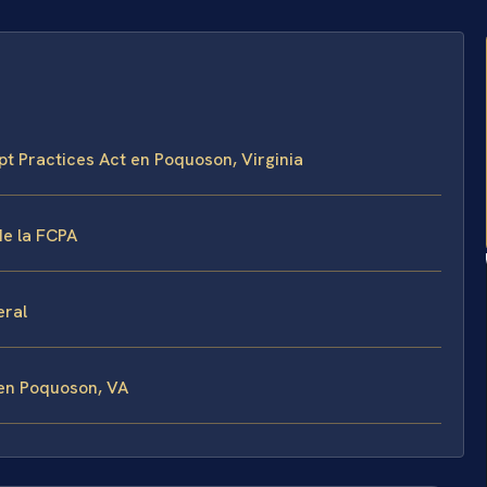
upt Practices Act en Poquoson, Virginia
de la FCPA
eral
en Poquoson, VA