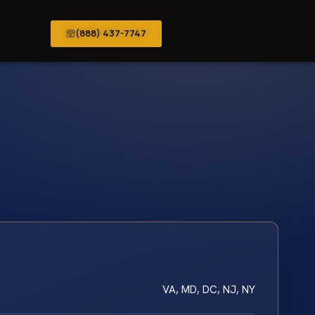
(888) 437-7747
VA, MD, DC, NJ, NY