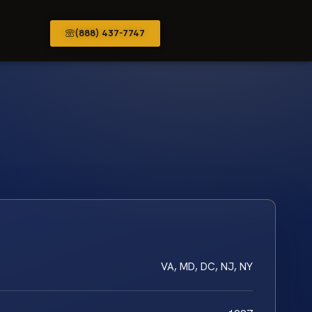
(888) 437-7747
VA, MD, DC, NJ, NY