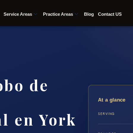
Service Areas
Practice Areas
Blog
Contact US
obo de
At a glance
l en York
SERVING