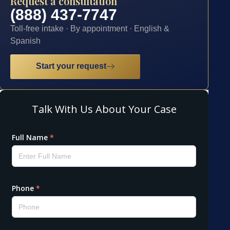
Request a consultation
(888) 437-7747
Toll-free intake · By appointment · English &
Spanish
Start your request