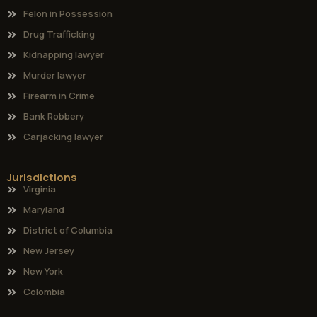
Felon in Possession
Drug Trafficking
Kidnapping lawyer
Murder lawyer
Firearm in Crime
Bank Robbery
Carjacking lawyer
Jurisdictions
Virginia
Maryland
District of Columbia
New Jersey
New York
Colombia