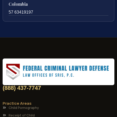
Colombia
57 63419197
(888) 437-7747
Practice Areas
Child Pornography
Receipt of Child