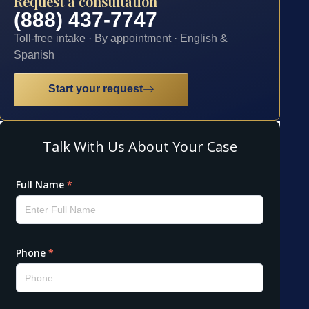
Request a consultation
(888) 437-7747
Toll-free intake · By appointment · English &
Spanish
Start your request