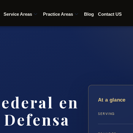
Service Areas
Practice Areas
Blog
Contact US
Federal en
At a glance
u Defensa
SERVING