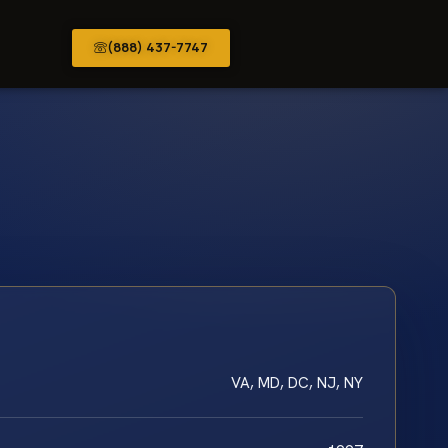
(888) 437-7747
VA, MD, DC, NJ, NY