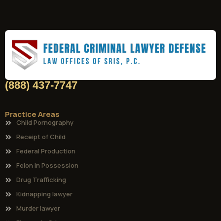
(888) 437-7747
Practice Areas
Child Pornography
Receipt of Child
Federal Production
Felon in Possession
Drug Trafficking
Kidnapping lawyer
Murder lawyer