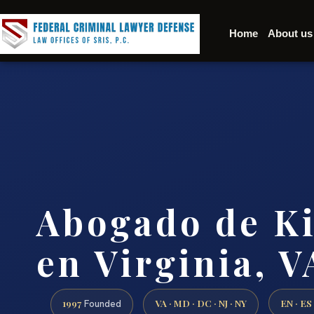
Home
About us
Abogado de K
en Virginia, V
1997
VA · MD · DC · NJ · NY
EN · ES
Founded