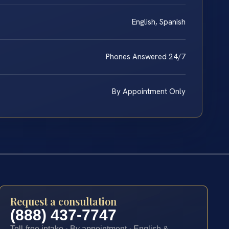
English, Spanish
Phones Answered 24/7
By Appointment Only
Request a consultation
(888) 437-7747
Toll-free intake · By appointment · English &