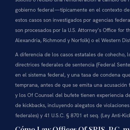
gobierno federal—típicamente en el contexto de 
estos casos son investigados por agencias federal
son procesados por la U.S. Attorney’s Office for th
Alexandria, Richmond y Norfolk) o el Western Distr
A diferencia de los casos estatales de cohecho, 
directrices federales de sentencia (Federal Sente
en el sistema federal, y una tasa de condena qu
temprana, antes de que se emita una acusación for
y los Of Counsel del bufete tienen experiencia d
de kickbacks, incluyendo alegatos de violacione
federales) y 41 U.S.C. § 8701 et seq. (Ley Anti-Ki
Cómo Law Offices Of SRIS, P.C. m