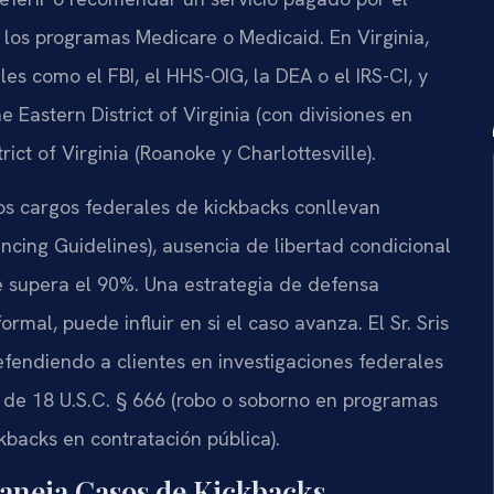
los programas Medicare o Medicaid. En Virginia,
es como el FBI, el HHS-OIG, la DEA o el IRS-CI, y
e Eastern District of Virginia (con divisiones en
ict of Virginia (Roanoke y Charlottesville).
los cargos federales de kickbacks conllevan
ncing Guidelines), ausencia de libertad condicional
e supera el 90%. Una estrategia de defensa
mal, puede influir en si el caso avanza. El Sr. Sris
efendiendo a clientes en investigaciones federales
s de 18 U.S.C. § 666 (robo o soborno en programas
ckbacks en contratación pública).
aneja Casos de Kickbacks