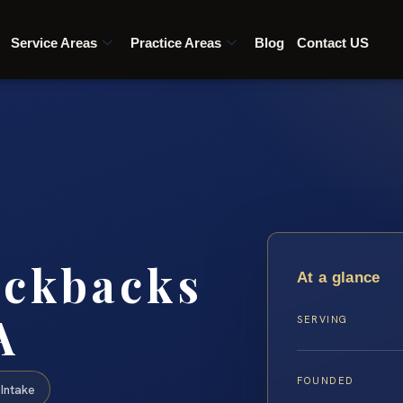
Service Areas
Practice Areas
Blog
Contact US
ickbacks
At a glance
A
SERVING
FOUNDED
Intake