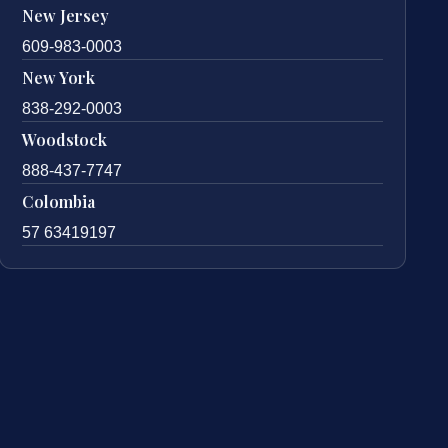
New Jersey
609-983-0003
New York
838-292-0003
Woodstock
888-437-7747
Colombia
57 63419197