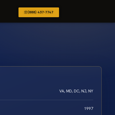
(888) 437-7747
VA, MD, DC, NJ, NY
1997