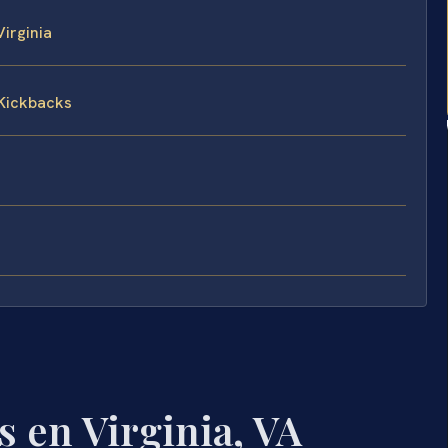
irginia
 Kickbacks
 en Virginia, VA