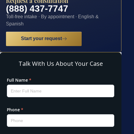
Request a consultation
(888) 437-7747
Toll-free intake · By appointment · English &
Spanish
Start your request