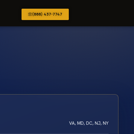
(888) 437-7747
VA, MD, DC, NJ, NY