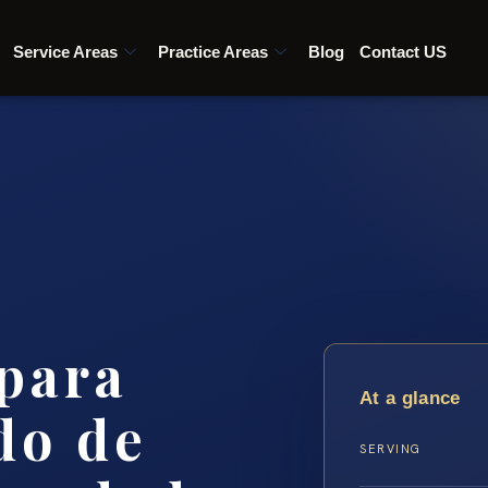
Service Areas
Practice Areas
Blog
Contact US
para
At a glance
do de
SERVING