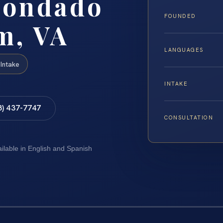
Condado
FOUNDED
m, VA
LANGUAGES
Intake
INTAKE
8) 437-7747
CONSULTATION
ailable in English and Spanish