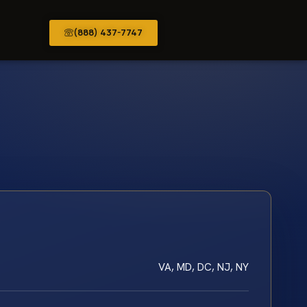
(888) 437-7747
VA, MD, DC, NJ, NY