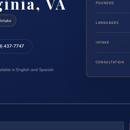
ginia, VA
FOUNDED
Intake
LANGUAGES
INTAKE
8) 437-7747
CONSULTATION
ailable in English and Spanish