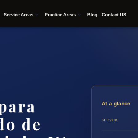
Service Areas
Practice Areas
Blog
Contact US
para
At a glance
do de
SERVING